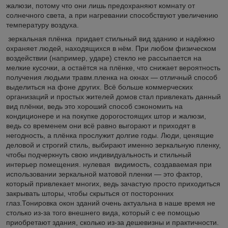
жалюзи, потому что они лишь предохраняют комнату от
солнечного света, а при нагревании способствуют увеличению
температуру воздуха.
зеркальная плёнка придает стильный вид зданию и надёжно
охраняет людей, находящихся в нём. При любом физическом
воздействии (например, ударе) стекло не рассыпается на
мелкие кусочки, а остаётся на плёнке, что снижает вероятность
получения людьми травм.пленка на окнах ― отличный способ
выделиться на фоне других. Всё больше коммерческих
организаций и простых жителей домов стал привлекать данный
вид плёнки, ведь это хороший способ сэкономить на
кондиционере и на покупке дорогостоящих штор и жалюзи,
ведь со временем они всё равно выгорают и приходят в
негодность, а плёнка прослужит долгие годы. Люди, ценящие
деловой и строгий стиль, выбирают именно зеркальную пленку,
чтобы подчеркнуть свою индивидуальность и стильный
интерьер помещения. нулевая видимость, создаваемая при
использовании зеркальной матовой пленки ― это фактор,
который привлекает многих, ведь зачастую просто приходиться
закрывать шторы, чтобы скрыться от посторонних
глаз.Тонировка окон зданий очень актуальна в наше время не
столько из-за того внешнего вида, который с ее помощью
приобретают здания, сколько из-за дешевизны и практичности.