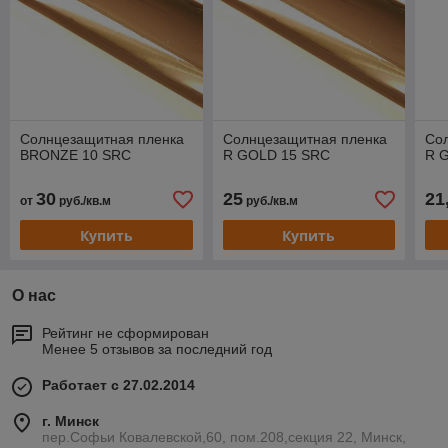
Солнцезащитная пленка
Солнцезащитная пленка
Со
BRONZE 10 SRC
R GOLD 15 SRC
R G
30
25
21
от
руб./кв.м
руб./кв.м
Купить
Купить
О нас
Рейтинг не сформирован
Менее 5 отзывов за последний год
Работает с 27.02.2014
г. Минск
пер.Софьи Ковалевской,60, пом.208,секция 22, Минск,