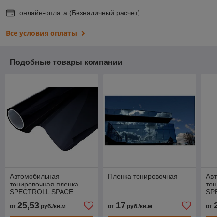
онлайн-оплата (Безналичный расчет)
Все условия оплаты
Подобные товары компании
Автомобильная
Пленка тонировочная
Ав
тонировочная пленка
тон
SPECTROLL SPACE
SP
BLACK CERAMIC 5
BL
25,53
17
от
руб./кв.м
от
руб./кв.м
от