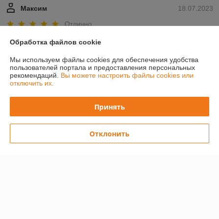
Максим
18.07.2023
Отлично
Обработка файлов cookie
Сделка подтверждена через корзину
Мы используем файлы cookies для обеспечения удобства
пользователей портала и предоставления персональных
Покупатель
12.10.2022
рекомендаций.
Вы можете настроить файлы cookies или
отключить их.
Отлично
Принять
Сделка подтверждена через корзину
Показать все отзывы
Отклонить
О нас
Контакты
Доставка и оплата