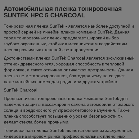
Автомобильная пленка тонировочная
SUNTEK HPC 5 CHARCOAL
Тонировочная пленка SunTek - является наиболее доступной и
простой серией из линейки пленок компании SunTek. Данная
серия тонировочных пленок предлагает широкий выбор
глубоко окрашенных, стойких к механическим воздействиям
пленок различных степеней светопропускания.
Достоинствами пленки SunTek Charcoal является эксклюзивный
оттенок древесного угля, хорошая способность к тепловой
формовке, а также отличная оптическая прозрачность. Данная
пленка не металлизированная, благодаря чему не создает
даже малейших помех для радио или других устройств.
SunTek Charcoal
Предназначены тонировочные пленки компании SunTek для
надежной защиты пассажиров и салона автомобиля от жаркого
солнца и вредоносного ультрафиолетового излучения. Также
пленка способствует повышению уровня безопасности т.к.
делает стекла более прочными.
Тонировочная пленка SunTek является одним из заслуженных
лидеров на мировом рынке профессиональных пленочных