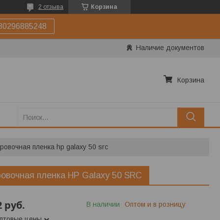
2 отзыва
Корзина
80296885248
Наличие документов
Корзина
ровочная пленка hp galaxy 50 src
овочная пленка HP Galaxy 50 SRC
2
руб.
В наличии
Оптом и в розницу
оптовые цены