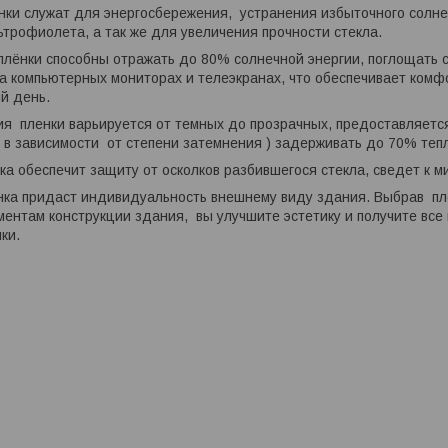
нки служат для энергосбережения, устранения избыточного солн
трофиолета, а так же для увеличения прочности стекла.
лёнки способны отражать до 80% солнечной энергии, поглощать с
а компьютерных мониторах и телеэкранах, что обеспечивает ком
й день.
я пленки варьируется от темных до прозрачных, предоставляется
 в зависимости от степени затемнения ) задерживать до 70% теп
ка обеспечит защиту от осколков разбившегося стекла, сведет к м
ка придаст индивидуальность внешнему виду здания. Выбрав пле
ментам конструкции здания, вы улучшите эстетику и получите все
ки.