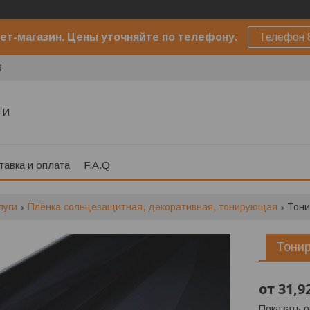
ет-магазин. Цены уточняйте по телефону.
Телефон 
9
ТИ
тавка и оплата
F.A.Q
луги
Плёнка солнцезащитная, декоративная, тонирующая
Тони
Тонир
от
31,9
Показать 