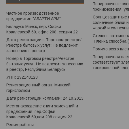
Тонировочные пле
проникновения уль
Частное производственное
Солнцезащитные п
предприятие "АЛАРТИ АРМ"
солнечные блики н
Беларусь Минск, пер. Софьи
жаркий и солнечны
Ковалевской 60, офис 208, секция 22
Степень затемнени
Дата регистрации в Торговом реестре/
Пленка способна (
Реестре бытовых услуг: Не подлежит
Помимо всего плен
занесению в реестр
Тонировочная плен
Номер в Торговом реестре/Реестре
соответствует эле
бытовых услуг: Не подлежит занесению
тонировочной плен
в реестр, Республика Беларусь
УНП: 192148123
Регистрационный орган: Минский
горисполком
Дата регистрации компании: 24.10.2013
Местонахождение книги замечаний и
предложений: пер.Софьи
Ковалевской,60,пом.208,секция 22
Режим работы: